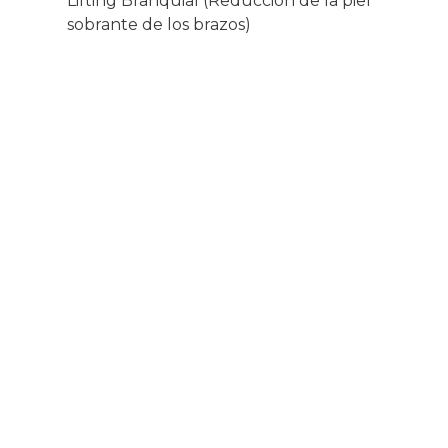
Lifting Branquial (Reducción de la piel
sobrante de los brazos)
TRATAMIENTOS TOP DE CIRUGIA
ESTÉTICA